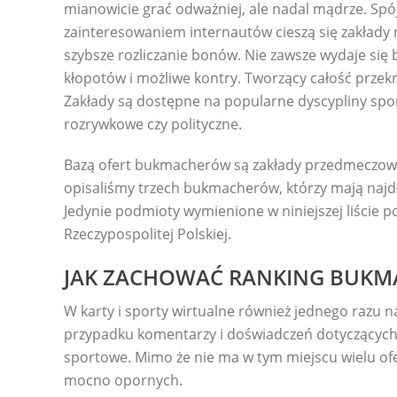
mianowicie grać odważniej, ale nadal mądrze. Spó
zainteresowaniem internautów cieszą się zakłady 
szybsze rozliczanie bonów. Nie zawsze wydaje się 
kłopotów i możliwe kontry. Tworzący całość przekr
Zakłady są dostępne na popularne dyscypliny sport
rozrywkowe czy polityczne.
Bazą ofert bukmacherów są zakłady przedmeczowe,
opisaliśmy trzech bukmacherów, którzy mają najdłu
Jedynie podmioty wymienione w niniejszej liście 
Rzeczypospolitej Polskiej.
JAK ZACHOWAĆ RANKING BUKMA
W karty i sporty wirtualne również jednego razu n
przypadku komentarzy i doświadczeń dotyczących F
sportowe. Mimo że nie ma w tym miejscu wielu ofe
mocno opornych.