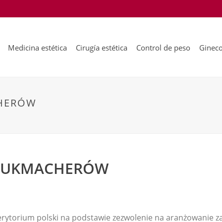
Medicina estética
Cirugía estética
Control de peso
Gineco
CHERÓW
 BUKMACHERÓW
terytorium polski na podstawie zezwolenie na aranżowanie