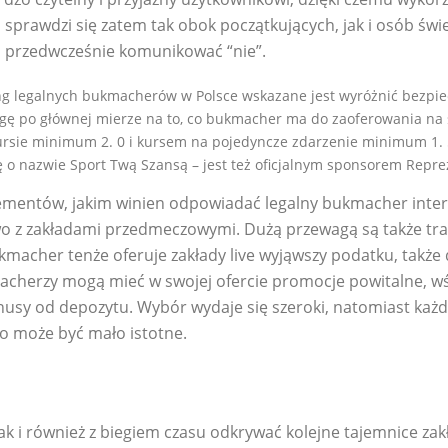
n sprawdzi się zatem tak obok początkujących, jak i osób ś
o przedwcześnie komunikować “nie”.
ing legalnych bukmacherów w Polsce wskazane jest wyróżnić bezpi
gę po głównej mierze na to, co bukmacher ma do zaoferowania na s
ursie minimum 2. 0 i kursem na pojedyncze zdarzenie minimum 1. 
 nazwie Sport Twą Szansą – jest też oficjalnym sponsorem Repreze
lementów, jakim winien odpowiadać legalny bukmacher inter
wo z zakładami przedmeczowymi. Dużą przewagą są także tra
macher tenże oferuje zakłady live wyjąwszy podatku, także d
kmacherzy mogą mieć w swojej ofercie promocje powitalne, 
onusy od depozytu. Wybór wydaje się szeroki, natomiast ka
o może być mało istotne.
k i również z biegiem czasu odkrywać kolejne tajemnice zak