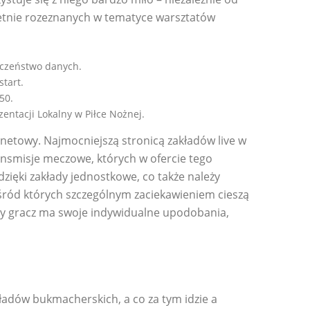
wietnie rozeznanych w tematyce warsztatów
eczeństwo danych.
tart.
50.
ntacji Lokalny w Piłce Nożnej.
netowy. Najmocniejszą stronicą zakładów live w
nsmisje meczowe, których w ofercie tego
zięki zakłady jednostkowe, co także należy
wśród których szczególnym zaciekawieniem cieszą
żdy gracz ma swoje indywidualne upodobania,
ładów bukmacherskich, a co za tym idzie a