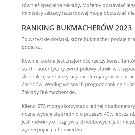
również specjalne zakłady. Możemy obstawiać leg
miłośnicy zabawy hazardowej mogą obstawiać nieo
RANKING BUKMACHERÓW 2023
To wszystkie dodatki, które bukmacher podaje gr
podatku.
Równie istotna jest znajomość rzeczy konsultantó
start – autentyczny zwrot połowy stawki w przypa
skontaktuj się z instytucjami oferującymi wsparci
Zasobów. Według własnych prognoz ranking bukma
Zakłady Bukmacherskie.
Klienci STS mogą skorzystać z jednej z najbogatszy
nożną wydaje się średnio o przeszło 40% lepsza 
jeśli mówimy o rozgrywkach klubowych, jak i międz
wyczerpującą odpowiedzią.