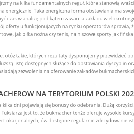
jrzmy na kilka fundamentalnych reguł, które stanowią właś
na energicznie. Taka energiczna forma obstawiania ma swoje
być czas w analizę pod kątem zawarcia zakładu wielokrotnego,
ój oferty u funkcjonujących na rynku operatorów sprawia, że
owe, jak piłka nożna czy tenis, na niszowe sporty jak fińsk
 otóż takie, których rezultaty dysponujemy przewidzieć po
ższą listę dostępnych służące do obstawiania dyscyplin ora
posiadają zezwolenia na oferowanie zakładów bukmacherskich
CHEROW NA TERYTORIUM POLSKI 202
a kilka dni pojawiają się bonusy do odebrania. Dużą korzyś
uksiarza jest to, że bukmacher tenże oferuje wysokie kursy
rt okazjonalnych, ów dostępne regularnie zdecydowanie ist