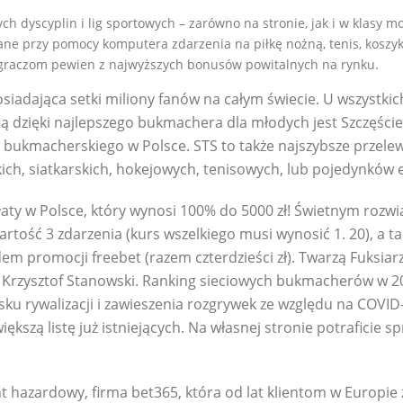
 dyscyplin i lig sportowych – zarówno na stronie, jak i w klasy mo
e przy pomocy komputera zdarzenia na piłkę nożną, tenis, koszykó
 graczom pewien z najwyższych bonusów powitalnych na rynku.
siadająca setki miliony fanów na całym świecie. U wszyst
ą dzięki najlepszego bukmachera dla młodych jest Szczęście.
nży bukmacherskiego w Polsce. STS to także najszybsze przel
kich, siatkarskich, hokejowych, tenisowych, lub pojedynków
płaty w Polsce, który wynosi 100% do 5000 zł! Świetnym roz
artość 3 zdarzenia (kurs wszelkiego musi wynosić 1. 20), a t
em promocji freebet (razem czterdzieści zł). Twarzą Fuksiar
 Krzysztof Stanowski. Ranking sieciowych bukmacherów w 20
sku rywalizacji i zawieszenia rozgrywek ze względu na COVI
kszą listę już istniejących. Na własnej stronie potraficie s
t hazardowy, firma bet365, która od lat klientom w Europie