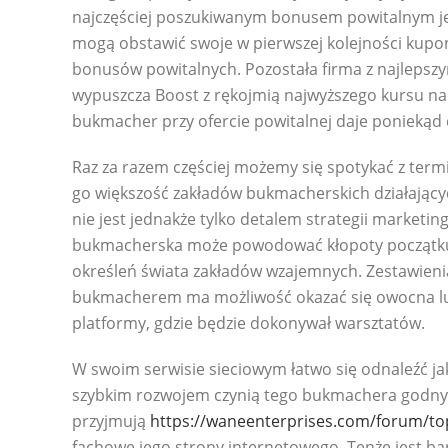
najczęściej poszukiwanym bonusem powitalnym jes
mogą obstawić swoje w pierwszej kolejności kupony
bonusów powitalnych. Pozostała firma z najlepszy
wypuszcza Boost z rękojmią najwyższego kursu na r
bukmacher przy ofercie powitalnej daje poniekąd 
Raz za razem częściej możemy się spotykać z termi
go większość zakładów bukmacherskich działającyc
nie jest jednakże tylko detalem strategii marketi
bukmacherska może powodować kłopoty początkują
określeń świata zakładów wzajemnych. Zestawieni
bukmacherem ma możliwość okazać się owocna lub
platformy, gdzie będzie dokonywał warsztatów.
W swoim serwisie sieciowym łatwo się odnaleźć ja
szybkim rozwojem czynią tego bukmachera godnym
przyjmują
https://waneenterprises.com/forum/to
fachowe jego strony internetowego. Tenże jest bar