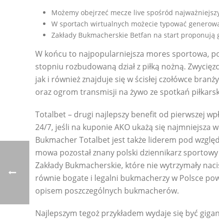
Możemy obejrzeć mecze live spośród najważniejszych
W sportach wirtualnych możecie typować generowan
Zakłady Bukmacherskie Betfan na start proponują
W końcu to najpopularniejsza mores sportowa, po
stopniu rozbudowaną dział z piłką nożną. Zwycięzc
jak i również znajduje się w ścisłej czołówce bra
oraz ogrom transmisji na żywo ze spotkań piłkars
Totalbet – drugi najlepszy benefit od pierwszej w
24/7, jeśli na kuponie AKO ukażą się najmniejsza w
Bukmacher Totalbet jest także liderem pod względ
mowa pozostał znany polski dziennikarz sportowy
Zakłady Bukmacherskie, które nie wytrzymały naci
równie bogate i legalni bukmacherzy w Polsce powię
opisem poszczególnych bukmacherów.
Najlepszym tegoż przykładem wydaje się być gigan