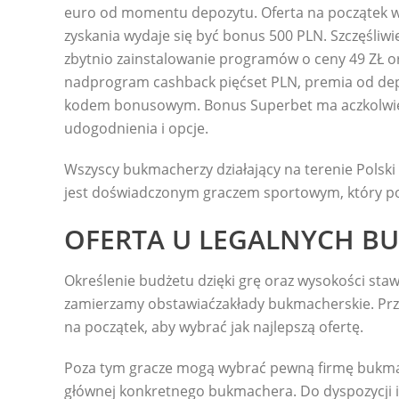
euro od momentu depozytu. Oferta na początek w
zyskania wydaje się być bonus 500 PLN. Szczęśliwi
zbytnio zainstalowanie programów o ceny 49 ZŁ o
nadprogram cashback pięćset PLN, premia od depoz
kodem bonusowym. Bonus Superbet ma aczkolwiek
udogodnienia i opcje.
Wszyscy bukmacherzy działający na terenie Polski 
jest doświadczonym graczem sportowym, który pozn
OFERTA U LEGALNYCH 
Określenie budżetu dzięki grę oraz wysokości st
zamierzamy obstawiaćzakłady bukmacherskie. Pr
na początek, aby wybrać jak najlepszą ofertę.
Poza tym gracze mogą wybrać pewną firmę bukma
głównej konkretnego bukmachera. Do dyspozycji in