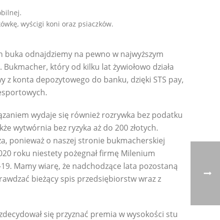
bilnej.
wkę, wyścigi koni oraz psiaczków.
kich buka odnajdziemy na pewno w najwyższym
 Bukmacher, który od kilku lat żywiołowo działa
ewy z konta depozytowego do banku, dzięki STS pay,
 esportowych.
wiązaniem wydaje się również rozrywka bez podatku
akże wytwórnia bez ryzyka aż do 200 złotych.
za, ponieważ o naszej stronie bukmacherskiej
20 roku niestety pożegnał firmę Milenium
D-19. Mamy wiarę, że nadchodzące lata pozostaną
prawdzać bieżący spis przedsiębiorstw wraz z
 zdecydował się przyznać premia w wysokości stu