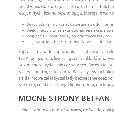
urządzenia, do którego się fita uruchamia. Buk te
wzajemnych. Jest na pewno opcją, której nie wart
Wśród odmiennych zalet korzystania z usług rank
Wielu graczy przy selekcji bukmachera zwraca uwa
Wygraną z kuponu należy obrócić dwóch razy po k
Legalny bukmacher STS– prowadzi własną fundację o
Zapraszamy aż do zapoznania się listą ważnych e
TOTALbet jest możliwość łączenia zakładów na ży
bukmachera wydaje się coraz więcej. Wreszcie, buk
zaliczyć mu dzięki duży oraz. Wszyscy legalni bu
się darmowe zakłady, zakłady bezpiecznie oraz b
zatem to, co skusi jednego konsumenta, dla inneg
MOCNE STRONY BETFAN
Lepiej stopniowo nabrać wprawy, doświadczenia ja