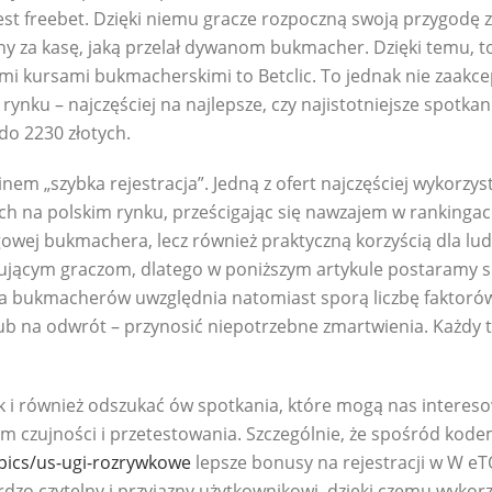
t freebet. Dzięki niemu gracze rozpoczną swoją przygodę 
 za kasę, jaką przelał dywanom bukmacher. Dzięki temu, to 
mi kursami bukmacherskimi to Betclic. To jednak nie zaakce
ynku – najczęściej na najlepsze, czy najistotniejsze spotk
do 2230 złotych.
nem „szybka rejestracja”. Jedną z ofert najczęściej wykorz
h na polskim rynku, prześcigając się nawzajem w rankingach
ngowej bukmachera, lecz również praktyczną korzyścią dla lu
cym graczom, dlatego w poniższym artykule postaramy się
a bukmacherów uwzględnia natomiast sporą liczbę faktorów,
 na odwrót – przynosić niepotrzebne zmartwienia. Każdy t
k i również odszukać ów spotkania, które mogą nas intereso
 czujności i przetestowania. Szczególnie, że spośród ko
pics/us-ugi-rozrywkowe
lepsze bonusy na rejestracji w W e
dzo czytelny i przyjazny użytkownikowi, dzięki czemu wykorzy