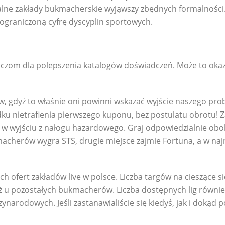
alne zakłady bukmacherskie wyjąwszy zbędnych formalności.
graniczoną cyfrę dyscyplin sportowych.
aczom dla polepszenia katalogów doświadczeń. Może to okaza
w, gdyż to właśnie oni powinni wskazać wyjście naszego prob
dku nietrafienia pierwszego kuponu, bez postulatu obrotu! 
e w wyjściu z nałogu hazardowego. Graj odpowiedzialnie obok
cherów wygra STS, drugie miejsce zajmie Fortuna, a w naj
ch ofert zakładów live w polsce. Liczba targów na cieszące si
niż u pozostałych bukmacherów. Liczba dostępnych lig równ
ynarodowych. Jeśli zastanawialiście się kiedyś, jak i dokąd