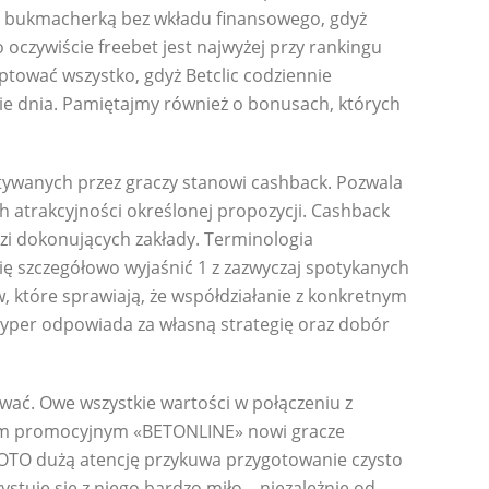
z bukmacherką bez wkładu finansowego, gdyż
oczywiście freebet jest najwyżej przy rankingu
ptować wszystko, gdyż Betclic codziennie
anie dnia. Pamiętajmy również o bonusach, których
ystywanych przez graczy stanowi cashback. Pozwala
 atrakcyjności określonej propozycji. Cashback
dzi dokonujących zakłady. Terminologia
 szczegółowo wyjaśnić 1 z zazwyczaj spotykanych
 które sprawiają, że współdziałanie z konkretnym
yper odpowiada za własną strategię oraz dobór
wać. Owe wszystkie wartości w połączeniu z
dem promocyjnym «BETONLINE» nowi gracze
TOTO dużą atencję przykuwa przygotowanie czysto
stuje się z niego bardzo miło – niezależnie od