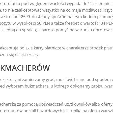
 Totolotku pod względem wartości wypada dość skromnie na
e, to nie zaakceptować wszystko na co mają możliwość liczyć 
raz freebet 25 ZŁ dostępny spośród naszym kodem promocyj
ytu w wysokości 50 PLN a także freebet o wartości 34 PLN n
 jedną dużą zaletę – bardzo pomyślne warunku obrotowe.
akceptują polskie karty płatnicze w charakterze środek płat
a się dzięki rzeczy.
BUKMACHERÓW
awek, którymi zamierzamy grać, musi być brane pod spodem 
zed wyborem bukmachera, u którego dokonamy zapisu, wart
cherską za pomocą doświadczeń użytkowników albo oferty 
ternautów portali hazardowych jest unikalna oferta warsztat