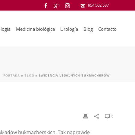
954 502 537
logía
Medicina biológica
Urología
Blog
Contacto
PORTADA
»
BLOG
»
EWIDENCJA LEGALNYCH BUKMACHERÓW
0
 zakładów bukmacherskich. Tak naprawdę