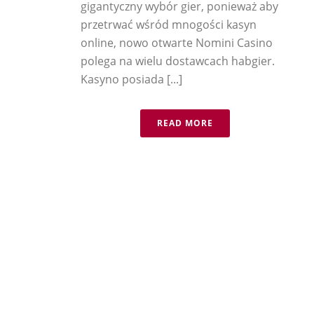
gigantyczny wybór gier, ponieważ aby
przetrwać wśród mnogości kasyn
online, nowo otwarte Nomini Casino
polega na wielu dostawcach habgier.
Kasyno posiada [...]
READ MORE