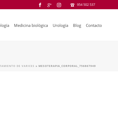
954 502 537
logía
Medicina biológica
Urología
Blog
Contacto
TAMIENTO DE VARICES
»
MESOTERAPIA_CORPORAL_756867949