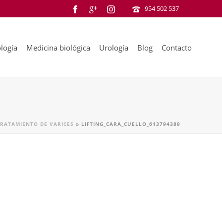
954 502 537
logía
Medicina biológica
Urología
Blog
Contacto
TRATAMIENTO DE VARICES
»
LIFTING_CARA_CUELLO_613794389