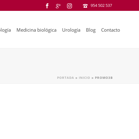
954 502 537
logía
Medicina biológica
Urología
Blog
Contacto
PORTADA
»
INICIO
»
PROMO3B