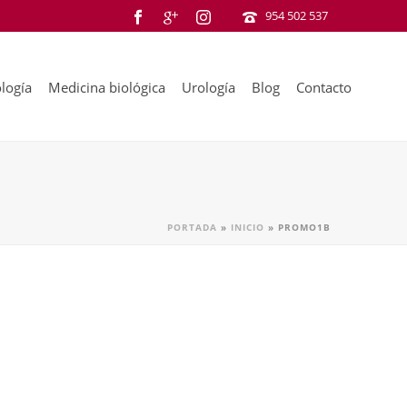
954 502 537
logía
Medicina biológica
Urología
Blog
Contacto
PORTADA
»
INICIO
»
PROMO1B