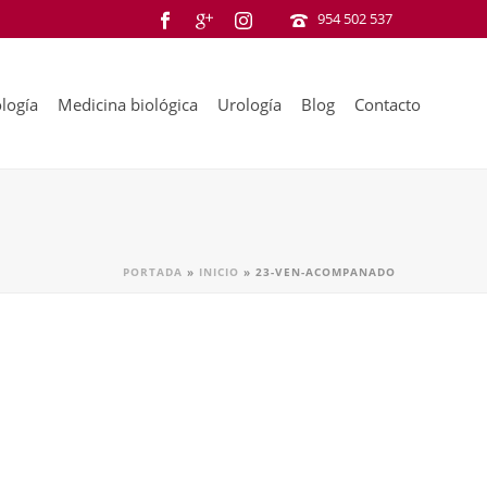
954 502 537
logía
Medicina biológica
Urología
Blog
Contacto
PORTADA
»
INICIO
»
23-VEN-ACOMPANADO